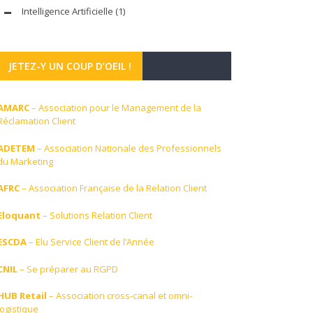
Intelligence Artificielle
(1)
JETEZ-Y UN COUP D’OEIL !
AMARC
– Association pour le Management de la
Réclamation Client
ADETEM
– Association Nationale des Professionnels
du Marketing
AFRC
– Association Française de la Relation Client
Eloquant
– Solutions Relation Client
ESCDA
– Elu Service Client de l’Année
CNIL
– Se préparer au RGPD
HUB Retail
– Association cross-canal et omni-
logistique