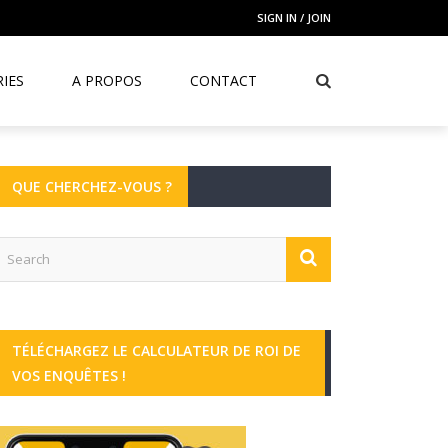
SIGN IN / JOIN
IES
A PROPOS
CONTACT
QUE CHERCHEZ-VOUS ?
TÉLÉCHARGEZ LE CALCULATEUR DE ROI DE
VOS ENQUÊTES !