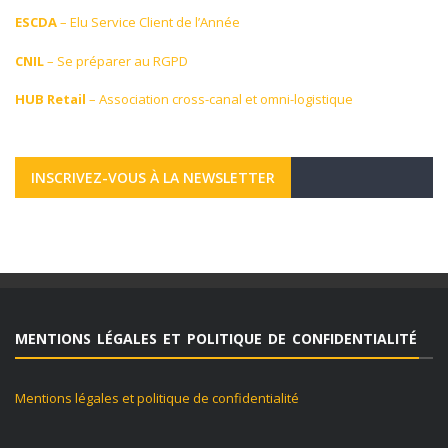
ESCDA
– Elu Service Client de l’Année
CNIL
– Se préparer au RGPD
HUB Retail
– Association cross-canal et omni-logistique
INSCRIVEZ-VOUS À LA NEWSLETTER
MENTIONS LÉGALES ET POLITIQUE DE CONFIDENTIALITÉ
Mentions légales et politique de confidentialité