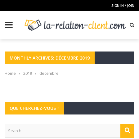
SIGN IN / JOIN
MONTHLY ARCHIVES: DÉCEMBRE 2019
Home
›
2019
›
décembre
QUE CHERCHEZ-VOUS ?