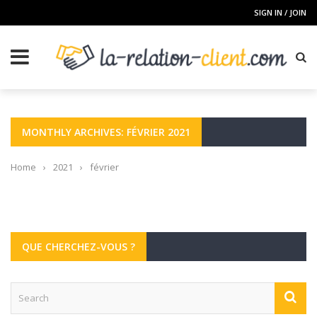
SIGN IN / JOIN
MONTHLY ARCHIVES: FÉVRIER 2021
Home
›
2021
›
février
QUE CHERCHEZ-VOUS ?