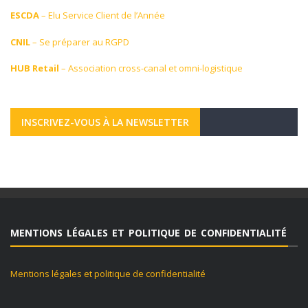
ESCDA
– Elu Service Client de l’Année
CNIL
– Se préparer au RGPD
HUB Retail
– Association cross-canal et omni-logistique
INSCRIVEZ-VOUS À LA NEWSLETTER
MENTIONS LÉGALES ET POLITIQUE DE CONFIDENTIALITÉ
Mentions légales et politique de confidentialité