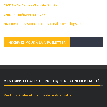
ESCDA
– Elu Service Client de l’Année
CNIL
– Se préparer au RGPD
HUB Retail
– Association cross-canal et omni-logistique
INSCRIVEZ-VOUS À LA NEWSLETTER
MENTIONS LÉGALES ET POLITIQUE DE CONFIDENTIALITÉ
Mentions légales et politique de confidentialité