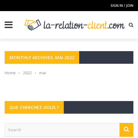
SIGN IN / JOIN
MONTHLY ARCHIVES: MAI 2022
Home
›
2022
›
mai
QUE CHERCHEZ-VOUS ?