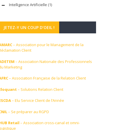
Intelligence Artificielle
(1)
JETEZ-Y UN COUP D’OEIL !
AMARC
– Association pour le Management de la
Réclamation Client
ADETEM
– Association Nationale des Professionnels
du Marketing
AFRC
– Association Française de la Relation Client
Eloquant
– Solutions Relation Client
ESCDA
– Elu Service Client de l’Année
CNIL
– Se préparer au RGPD
HUB Retail
– Association cross-canal et omni-
logistique