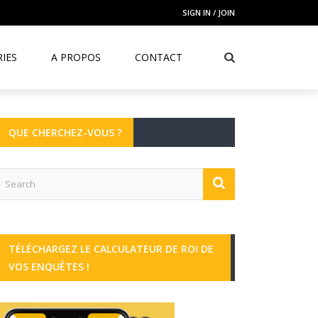
SIGN IN / JOIN
IES
A PROPOS
CONTACT
QUE CHERCHEZ-VOUS ?
TÉLÉCHARGEZ LE CALCULATEUR DE ROI DE
VOS ENQUÊTES !