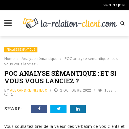
SIGN IN / JOIN
ANALYSE SÉMANTIQUE
Home
›
Analyse sémantique
›
POC analyse sémantique : et si
vous vous lanciez ?
POC ANALYSE SÉMANTIQUE : ET SI
VOUS VOUS LANCIEZ ?
BY
ALEXANDRE NIZIEUX
2 OCTOBRE 2022
1088
1
SHARE:
Vous souhaitez tirer de la valeur des verbatim de vos clients et