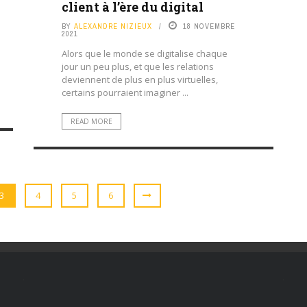
client à l’ère du digital
BY
ALEXANDRE NIZIEUX
18 NOVEMBRE
2021
Alors que le monde se digitalise chaque
jour un peu plus, et que les relations
deviennent de plus en plus virtuelles,
certains pourraient imaginer ...
READ MORE
3
4
5
6