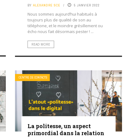
BY
ALEXANDRE SCE
5 JANVIER 2022
Nous sommes aujourd’hui habitués à
toujours plus de qualité de son au
téléphone, et le moindre grésillement ou
écho nous fait désormais pester ! ...
READ MORE
CENTRE DE CONTACTS
La politesse, un aspect
primordial dans la relation