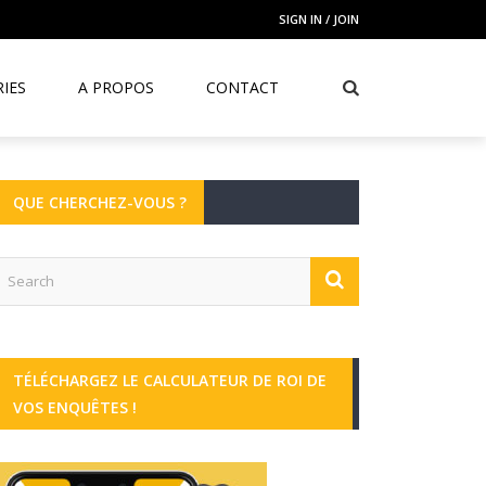
SIGN IN / JOIN
IES
A PROPOS
CONTACT
QUE CHERCHEZ-VOUS ?
TÉLÉCHARGEZ LE CALCULATEUR DE ROI DE
VOS ENQUÊTES !