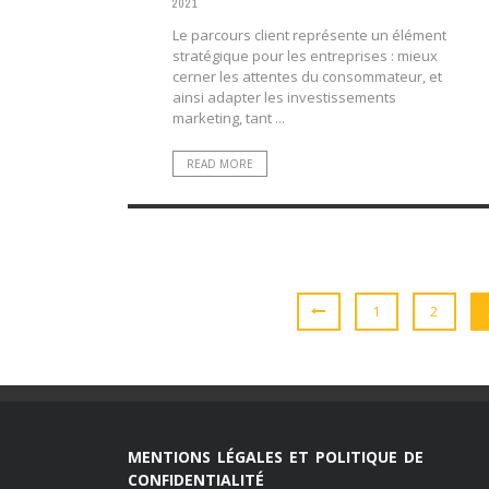
2021
Le parcours client représente un élément
stratégique pour les entreprises : mieux
cerner les attentes du consommateur, et
ainsi adapter les investissements
marketing, tant ...
READ MORE
1
2
MENTIONS LÉGALES ET POLITIQUE DE
CONFIDENTIALITÉ