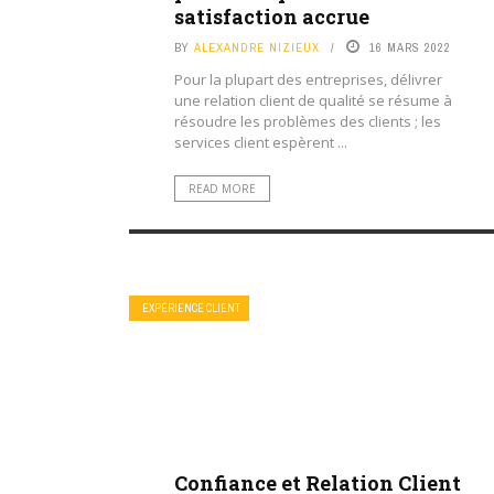
satisfaction accrue
BY
ALEXANDRE NIZIEUX
16 MARS 2022
Pour la plupart des entreprises, délivrer
une relation client de qualité se résume à
résoudre les problèmes des clients ; les
services client espèrent ...
READ MORE
EXPÉRIENCE CLIENT
Confiance et Relation Client