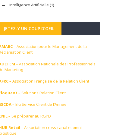
Intelligence Artificielle
(1)
JETEZ-Y UN COUP D’OEIL !
AMARC
– Association pour le Management de la
Réclamation Client
ADETEM
– Association Nationale des Professionnels
du Marketing
AFRC
– Association Française de la Relation Client
Eloquant
– Solutions Relation Client
ESCDA
– Elu Service Client de l’Année
CNIL
– Se préparer au RGPD
HUB Retail
– Association cross-canal et omni-
logistique