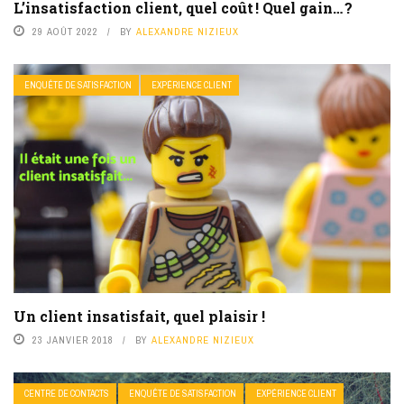
L’insatisfaction client, quel coût ! Quel gain… ?
29 AOÛT 2022
BY
ALEXANDRE NIZIEUX
ENQUÊTE DE SATISFACTION
EXPÉRIENCE CLIENT
Un client insatisfait, quel plaisir !
23 JANVIER 2018
BY
ALEXANDRE NIZIEUX
CENTRE DE CONTACTS
ENQUÊTE DE SATISFACTION
EXPÉRIENCE CLIENT