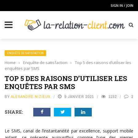
SIGN IN / JOIN
ENQUÊTE DE SATISFACTION
Home
›
Enquête de satisfaction
›
Top 5 des raisons d’utiliser les
enquêtes par SMS
TOP 5 DES RAISONS D’UTILISER LES
ENQUÊTES PAR SMS
BY
ALEXANDRE NIZIEUX
9 JANVIER 2021
1152
2
SHARE:
Le SMS, canal de l’instantanéité par excellence, support mobile
aidant, se présente aujourd’hui comme l’une des pierres