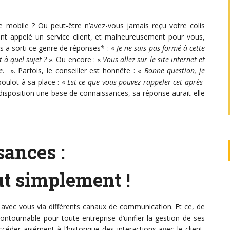
obile ? Ou peut-être n’avez-vous jamais reçu votre colis
nt appelé un service client, et malheureusement pour vous,
s a sorti ce genre de réponses* : «
Je ne suis pas formé à cette
t à quel sujet ?
». Ou encore : «
Vous allez sur le site internet et
se.
». Parfois, le conseiller est honnête : «
Bonne question, je
 boulot à sa place : «
Est-ce que vous pouvez rappeler cet après-
à disposition une base de connaissances, sa réponse aurait-elle
sances :
ut simplement !
r avec vous via différents canaux de communication. Et ce, de
ncontournable pour toute entreprise d’unifier la gestion de ses
ccéder aisément à l’historique des interactions avec le client,