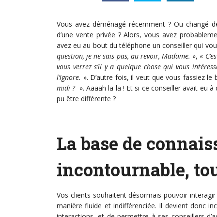
Vous avez déménagé récemment ? Ou changé de m
d’une vente privée ? Alors, vous avez probableme
avez eu au bout du téléphone un conseiller qui vou
question, je ne sais pas, au revoir, Madame.
», «
C’es
vous verrez s’il y a quelque chose qui vous intéres
l’ignore.
». D’autre fois, il veut que vous fassiez le
midi ?
». Aaaah la la ! Et si ce conseiller avait eu 
pu être différente ?
La base de connais
incontournable, to
Vos clients souhaitent désormais pouvoir interagi
manière fluide et indifférenciée. Il devient donc i
interactions, et de permettre à ses conseillers d’a