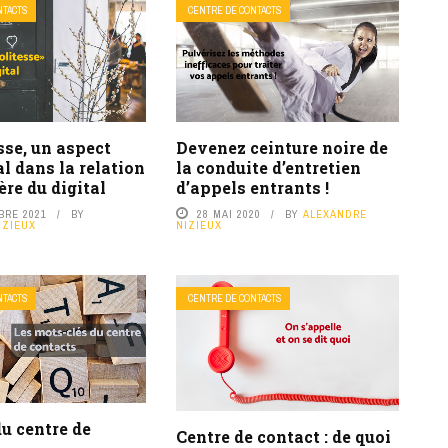
NTACTS
CENTRE DE CONTACTS
sse, un aspect
Devenez ceinture noire de
l dans la relation
la conduite d’entretien
’ère du digital
d’appels entrants !
BRE 2021
BY
28 MAI 2020
BY
ALEXANDRE
IZIEUX
NIZIEUX
NTACTS
CENTRE DE CONTACTS
u centre de
Centre de contact : de quoi