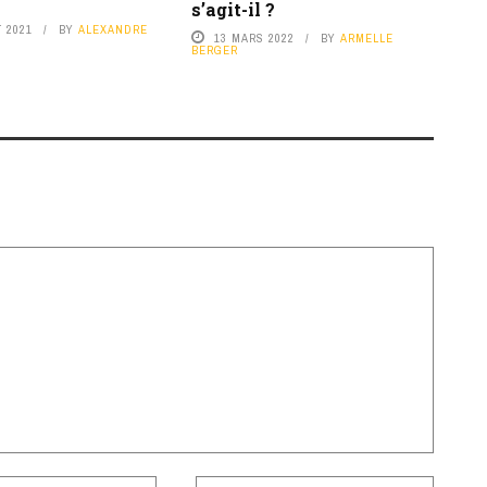
s’agit-il ?
T 2021
BY
ALEXANDRE
13 MARS 2022
BY
ARMELLE
BERGER