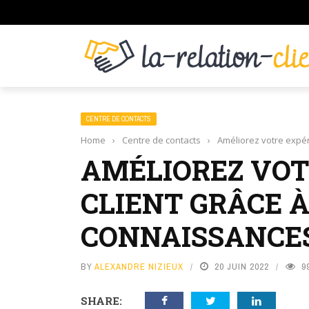
CENTRE DE CONTACTS
Home
›
Centre de contacts
›
Améliorez votre expér
AMÉLIOREZ VOT
CLIENT GRÂCE À
CONNAISSANCE
BY
ALEXANDRE NIZIEUX
20 JUIN 2022
9
SHARE: