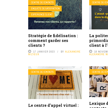
CENTRE DE CONTACTS
CENTRE DE CO
ENQUÊTE DE SATISFACTION
EXPÉRIENCE CLIENT
Stratégie de fidélisation :
La polite
comment garder ses
primordia
clients ?
client à l
17 JANVIER 2023
BY
ALEXANDRE
18 NOVEM
NIZIEUX
ALEXANDRE N
CENTRE DE CONTACTS
CENTRE DE CO
Lexique d
Le centre d’appel virtuel :