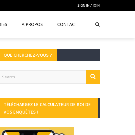
SIGN IN / JOIN
IES
A PROPOS
CONTACT
QUE CHERCHEZ-VOUS ?
TÉLÉCHARGEZ LE CALCULATEUR DE ROI DE
VOS ENQUÊTES !