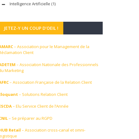
Intelligence Artificielle
(1)
JETEZ-Y UN COUP D’OEIL !
AMARC
– Association pour le Management de la
Réclamation Client
ADETEM
– Association Nationale des Professionnels
du Marketing
AFRC
– Association Française de la Relation Client
Eloquant
– Solutions Relation Client
ESCDA
– Elu Service Client de l’Année
CNIL
– Se préparer au RGPD
HUB Retail
– Association cross-canal et omni-
logistique